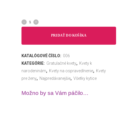
PRIDAŤ DO KOŠÍKA
KATALÓGOVÉ ČÍSLO:
006
KATEGÓRIE:
Gratulačné kvety
,
Kvety k
narodeninám
,
Kvety na ospravedlnenie
,
Kvety
pre ženy
,
Najpredávanejšie
,
Všetky kytice
Možno by sa Vám páčilo…