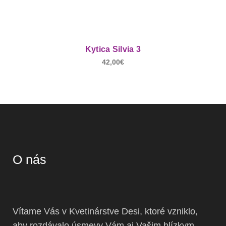
Kytica Silvia 3
42,00
€
O nás
Vítame Vás v Kvetinárstve Desi, ktoré vzniklo,
aby rozdávalo úsmevy Vám aj Vašim blízkym.